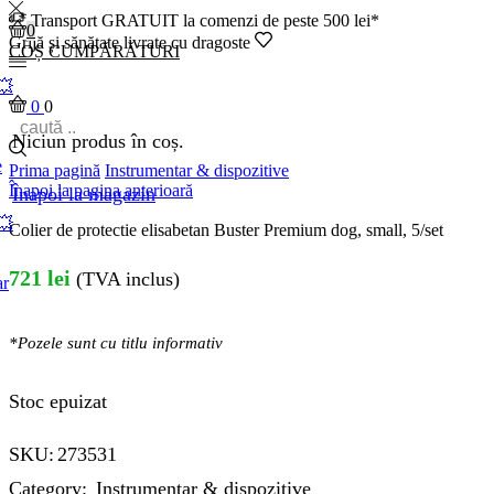
Transport GRATUIT la comenzi de peste 500 lei*
0
Grijă și sănătate livrate cu dragoste
COȘ CUMPĂRĂTURI
💥
0
0
Niciun produs în coș.
e
Prima pagină
Instrumentar & dispozitive
Înapoi la pagina anterioară
Înapoi la magazin
💥
Colier de protectie elisabetan Buster Premium dog, small, 5/set
721
lei
(TVA inclus)
ar
*Pozele sunt cu titlu informativ
Stoc epuizat
SKU:
273531
Category:
Instrumentar & dispozitive