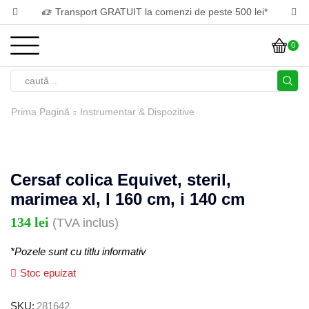
Transport GRATUIT la comenzi de peste 500 lei*
0
Prima Pagină
Instrumentar & Dispozitive
Cersaf colica Equivet, steril,
marimea xl, l 160 cm, i 140 cm
134
lei
(TVA inclus)
*Pozele sunt cu titlu informativ
Stoc epuizat
SKU:
281642