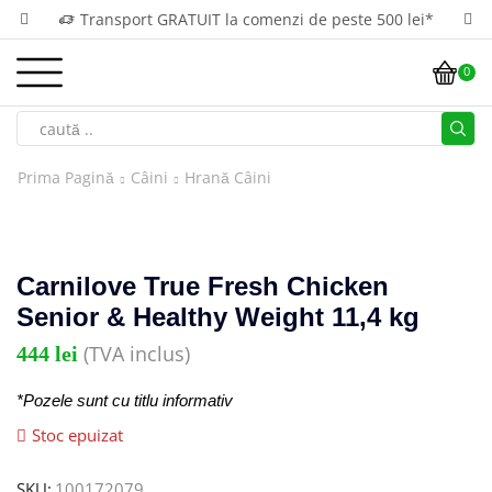
Transport GRATUIT la comenzi de peste 500 lei*
0
Prima Pagină
Câini
Hrană Câini
Carnilove True Fresh Chicken
Senior & Healthy Weight 11,4 kg
(TVA inclus)
444
lei
*Pozele sunt cu titlu informativ
Stoc epuizat
SKU:
100172079