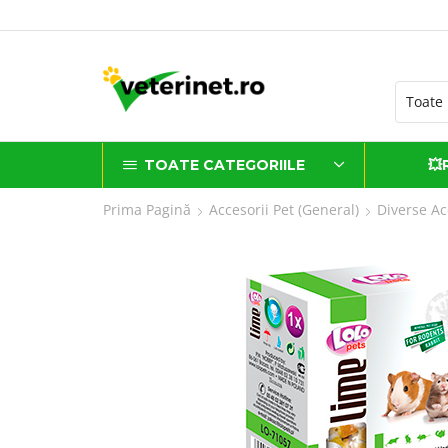
ATUIT la comenzi de peste 500 lei*
TOATE CATEGORIILE
💥
Prima Pagină
Accesorii Pet (general)
Diverse Ac