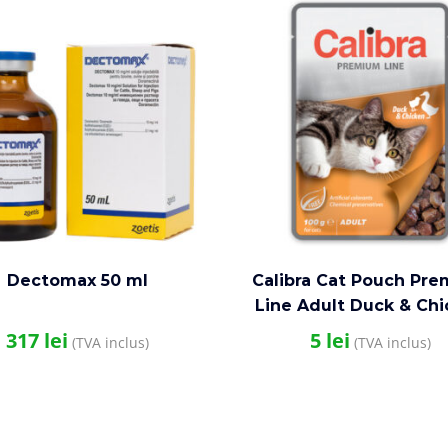
Dectomax 50 ml
Calibra Cat Pouch Pr
Line Adult Duck & Ch
100 g
317
lei
5
lei
(TVA inclus)
(TVA inclus)