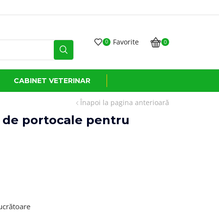
Transport GRATUIT
Favorite
0
0
CABINET VETERINAR
Înapoi la pagina anterioară
 de portocale pentru
lucrătoare