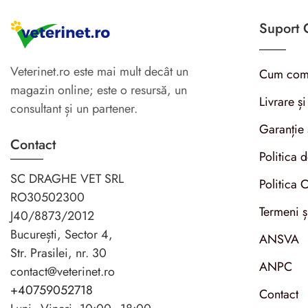
Suport C
Veterinet.ro este mai mult decât un
Cum com
magazin online; este o resursă, un
Livrare și
consultant și un partener.
Garanție 
Contact
Politica 
SC DRAGHE VET SRL
Politica 
RO30502300
Termeni ș
J40/8873/2012
București, Sector 4,
ANSVA
Str. Prasilei, nr. 30
ANPC
contact@veterinet.ro
+40759052718
Contact