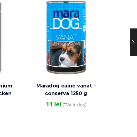
emium
Maradog caine vanat –
Mar
icken
conserva 1250 g
11
lei
(TVA inclus)