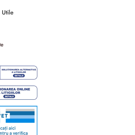
 Utile
te