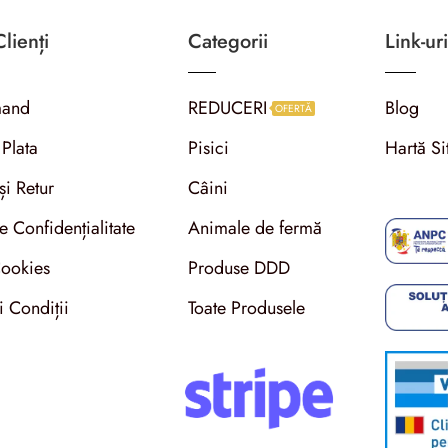
lienți
Categorii
Link-uri
and
REDUCERI
Blog
OFERTĂ
 Plata
Pisici
Hartă Si
și Retur
Câini
de Confidențialitate
Animale de fermă
Cookies
Produse DDD
i Condiții
Toate Produsele