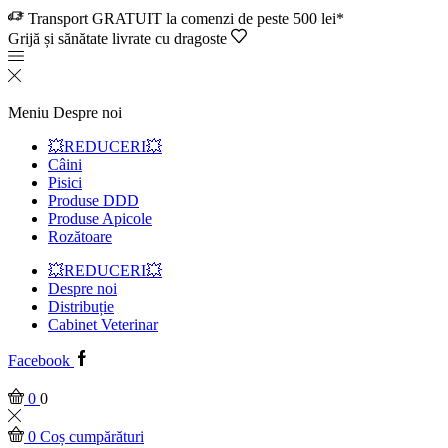
Transport GRATUIT la comenzi de peste 500 lei*
Grijă și sănătate livrate cu dragoste
Meniu
Despre noi
💥REDUCERI💥
Câini
Pisici
Produse DDD
Produse Apicole
Rozătoare
💥REDUCERI💥
Despre noi
Distribuție
Cabinet Veterinar
Facebook
0
0
0
Coș cumpărături