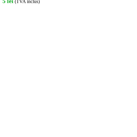
5
lei
(TVA inclus)