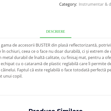
Category:
Instrumentar & d
DESCRIERE
în gama de accesorii BUSTER din plasă reflectorizantă, potriv
n ochiuri, ceea ce o face nu doar durabilă, ci și extrem de u
etal durabil de înaltă calitate, cu finisaj mat, pentru a of
chipat cu o cataramă de plastic reglabilă care îi permite deț
inelui. Faptul că este reglabilă o face totodată perfectă pent
t unui copil.