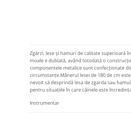
Zgărzi, lese și hamuri de calitate superioară 
moale e dublată, având totodată o construcție î
componentele metalice sunt confecționate din m
circumstanțe.Mânerul lesei de 180 de cm este e
nevoit să desprindă lesa de zgarda sau hamul câ
pentru situațiile în care câinele este încredința
Instrumentar