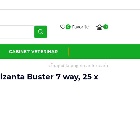
Transport GRATUIT
Favorite
0
0
CABINET VETERINAR
Înapoi la pagina anterioară
izanta Buster 7 way, 25 x