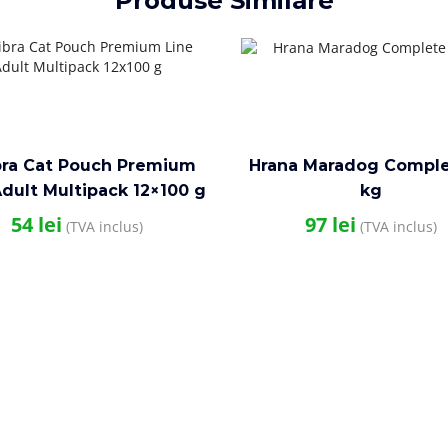
Produse Similare
bra Cat Pouch Premium
Hrana Maradog Comple
Adult Multipack 12×100 g
kg
54
lei
97
lei
(TVA inclus)
(TVA inclus)