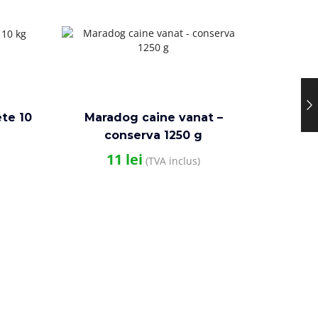
te 10
Maradog caine vanat –
conserva 1250 g
11
lei
(TVA inclus)
Calib
Line 