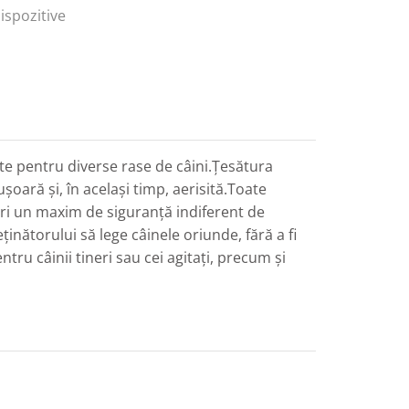
ispozitive
ite pentru diverse rase de câini.Țesătura
șoară și, în același timp, aerisită.Toate
eri un maxim de siguranță indiferent de
inătorului să lege câinele oriunde, fără a fi
ru câinii tineri sau cei agitați, precum și