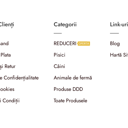
lienți
Categorii
Link-uri
and
REDUCERI
Blog
OFERTĂ
 Plata
Pisici
Hartă Si
și Retur
Câini
de Confidențialitate
Animale de fermă
Cookies
Produse DDD
i Condiții
Toate Produsele