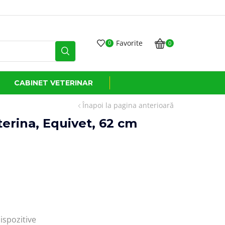
Transport GRATUIT
Favorite
0
0
CABINET VETERINAR
Înapoi la pagina anterioară
erina, Equivet, 62 cm
ispozitive