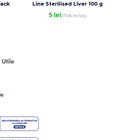
pack
Line Sterilised Liver 100 g
5
lei
(TVA inclus)
 Utile
te