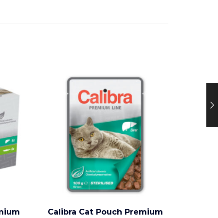
emium
Calibra Cat Pouch Premium
Maradog