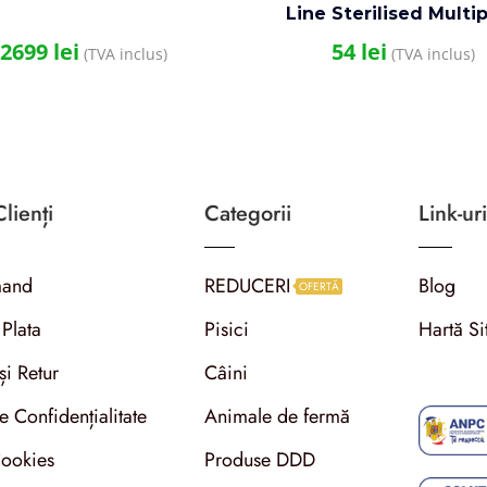
Line Sterilised Multi
12X100 g
2699
lei
54
lei
(TVA inclus)
(TVA inclus)
lienți
Categorii
Link-uri
and
REDUCERI
Blog
OFERTĂ
 Plata
Pisici
Hartă Si
și Retur
Câini
de Confidențialitate
Animale de fermă
Cookies
Produse DDD