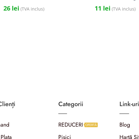
26
lei
11
lei
(TVA inclus)
(TVA inclus)
lienți
Categorii
Link-uri
and
REDUCERI
Blog
OFERTĂ
 Plata
Pisici
Hartă Si