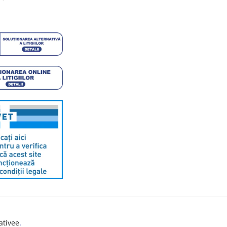
ativee
.