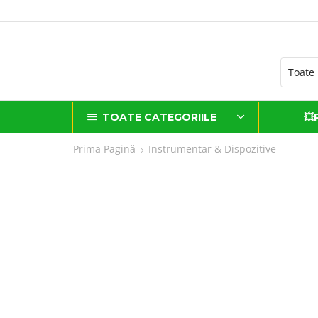
ATUIT la comenzi de peste 500 lei*
TOATE CATEGORIILE
💥
Prima Pagină
Instrumentar & Dispozitive