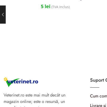
5
lei
(TVA inclus)
Suport C
Veterinet.ro este mai mult decât un
Cum com
magazin online; este o resursă, un
Livrare și