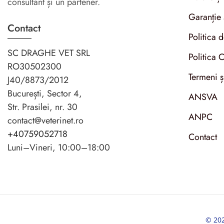
consultant și un partener.
Garanție 
Contact
Politica 
SC DRAGHE VET SRL
Politica 
RO30502300
Termeni ș
J40/8873/2012
București, Sector 4,
ANSVA
Str. Prasilei, nr. 30
ANPC
contact@veterinet.ro
+40759052718
Contact
Luni–Vineri, 10:00–18:00
© 2024