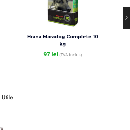
Hrana Maradog Complete 10
Sanal
kg
97
lei
(TVA inclus)
 Utile
te