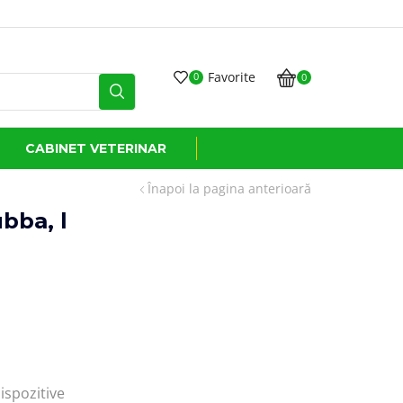
Transport GRATUIT
Favorite
0
0
CABINET VETERINAR
Înapoi la pagina anterioară
bba, l
ispozitive