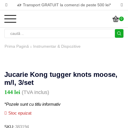
Transport GRATUIT la comenzi de peste 500 lei*
0
Prima Pagină
Instrumentar & Dispozitive
Jucarie Kong tugger knots moose,
m/l, 3/set
144
lei
(TVA inclus)
*Pozele sunt cu titlu informativ
Stoc epuizat
SKU:
383194