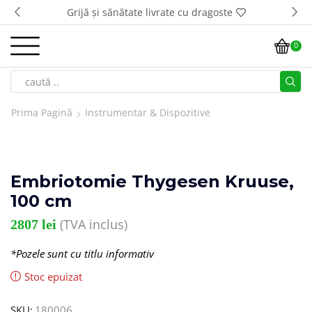
Grijă și sănătate livrate cu dragoste
0
Prima Pagină
Instrumentar & Dispozitive
Embriotomie Thygesen Kruuse,
100 cm
(TVA inclus)
2807
lei
*Pozele sunt cu titlu informativ
Stoc epuizat
SKU:
180006