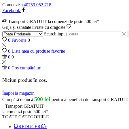
Comenzi:
+40759 052 718
Facebook
Transport GRATUIT la comenzi de peste 500 lei*
Grijă și sănătate livrate cu dragoste
Search input
0
Favorite
0
0
Lista mea cu produse favorite
0
0
0
Coș cumpărături
Niciun produs în coș.
Înapoi la magazin
500
lei
Cumpără de încă
pentru a beneficia de transport GRATUIT.
Transport GRATUIT
la comenzi peste 500 lei*
TOATE CATEGORIILE
💥REDUCERI💥