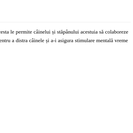
sta le permite câinelui și stăpânului acestuia să colaboreze
ntru a distra câinele și a-i asigura stimulare mentală vreme