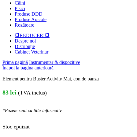
Câini
Pisici
Produse DDD
Produse Apicole
Rozătoare
💥REDUCERI💥
Despre noi
Distribuție
Cabinet Veterinar
Prima pagină
Instrumentar & dispozitive
Înapoi la pagina anterioară
Element pentru Buster Activity Mat, con de panza
83
lei
(TVA inclus)
*Pozele sunt cu titlu informativ
Stoc epuizat